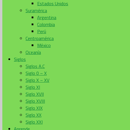
Estados Unidos
Suramérica
Argentina
Colombia
Perú
Centroamérica
México
Oceanía
Siglos
Siglos A.C
Siglo 0 – X
Siglo X – XV
Siglo XI
Siglo XVII
Siglo XVIII
Siglo XIX
Siglo XX
Siglo XXI
Aprende