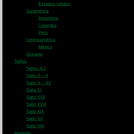
Estados Unidos
Suramérica
Argentina
Colombia
Perú
Centroamérica
México
Oceanía
Siglos
Siglos A.C
Siglo 0 – X
Siglo X – XV
Siglo XI
Siglo XVII
Siglo XVIII
Siglo XIX
Siglo XX
Siglo XXI
Aprende