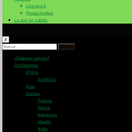
Literatura
Productividad
Lo que no sabías
Buscar:
¿Quiénes somos?
Continentes
África
Suráfrica
Asia
Europa
Francia
Grecia
Inglaterra
Irlanda
Italia