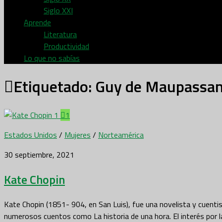
Siglo XXI
Aprende
Literatura
Productividad
Lo que no sabías
Etiquetado:
Guy de Maupassan
1
Estados Unidos
/
Mujeres
/
Norteamérica
30 septiembre, 2021
Kate Chopin
Kate Chopin (1851- 904, en San Luis), fue una novelista y cuenti
numerosos cuentos como La historia de una hora. El interés por 