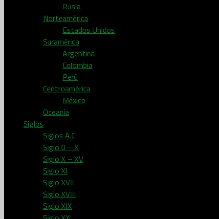
Rusia
Norteamérica
Estados Unidos
Suramérica
Argentina
Colombia
Perú
Centroamérica
México
Oceanía
Siglos
Siglos A.C
Siglo 0 – X
Siglo X – XV
Siglo XI
Siglo XVII
Siglo XVIII
Siglo XIX
Siglo XX