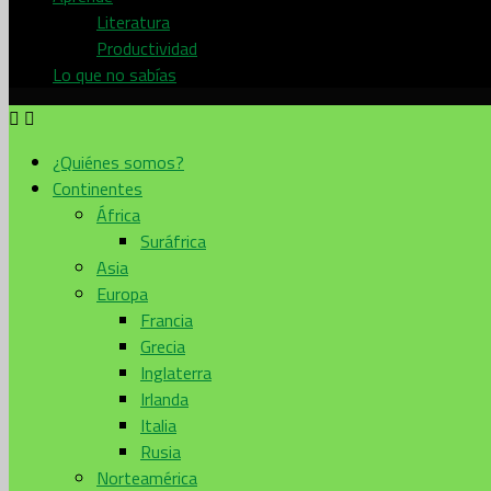
Literatura
Productividad
Lo que no sabías
¿Quiénes somos?
Continentes
África
Suráfrica
Asia
Europa
Francia
Grecia
Inglaterra
Irlanda
Italia
Rusia
Norteamérica