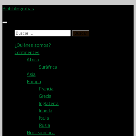
Saltar
Biobibliografias
al
contenido
Buscar:
¿Quiénes somos?
Continentes
África
Suráfrica
Asia
Europa
Francia
Grecia
Inglaterra
Irlanda
Italia
Rusia
Norteamérica